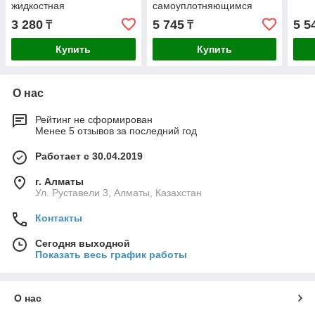
жидкостная
самоуплотняющимся
полусгоном
3 280
5 745
5 5
₸
₸
Купить
Купить
О нас
Рейтинг не сформирован
Менее 5 отзывов за последний год
Работает с 30.04.2019
г. Алматы
Ул. Руставели 3, Алматы, Казахстан
Контакты
Сегодня выходной
Показать весь график работы
О нас