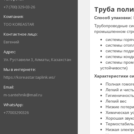
+7 (700) 329-03-26
Труба поли
Способ упаковки:
ТОО KOREASTAR
Трубопроводные с
промышленном стро
системы горяч
Евгений
системы отоп
системы подач
системы конд
Ул. Руставели 3, Алматы, Казахстан
системы промы
устойчивости)
Характеристики с
https://koreastar.taplink.ws/
Полная гомоге
Легкий и чист
m-santehnik@mail.ru
Гигиеничность
Легкий вес
Низкие потери
+77003290326
Химическая ус
Хорошая звук
Термостабильн
Низкая электр