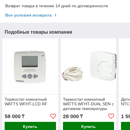
Возврат товара в течение 14 дней по договоренности
Все условия возврата
Подобные товары компании
Термостат комнатный
Термостат комнатный
Датч
WATTS WFHT-LCD RF
WATTS WFHT-DUAL SEN с
NTC,
датчиком температуры
пола
59 000
28 000
1 5
₸
₸
Купить
Купить