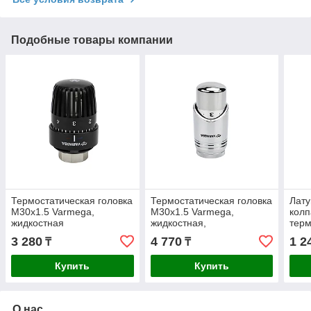
Подобные товары компании
Термостатическая головка
Термостатическая головка
Лат
M30х1.5 Varmega,
M30х1.5 Varmega,
колп
жидкостная
жидкостная,
терм
хромированная
клап
3 280
4 770
1 2
₸
₸
Купить
Купить
О нас