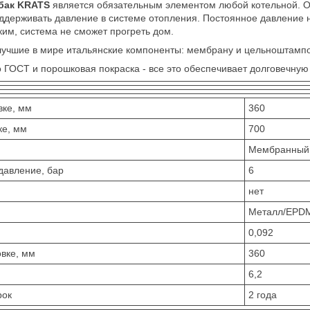
бак KRATS
является обязательным элементом любой котельной. О
ддерживать давление в системе отопления. Постоянное давление 
ким, система не сможет прогреть дом.
лучшие в мире итальянские компоненты: мембрану и цельноштамп
о ГОСТ и порошковая покраска - все это обеспечивает долговечную
вке, мм
360
ке, мм
700
Мембранный б
давление, бар
6
нет
Металл/EPD
0,092
вке, мм
360
6,2
рок
2 года