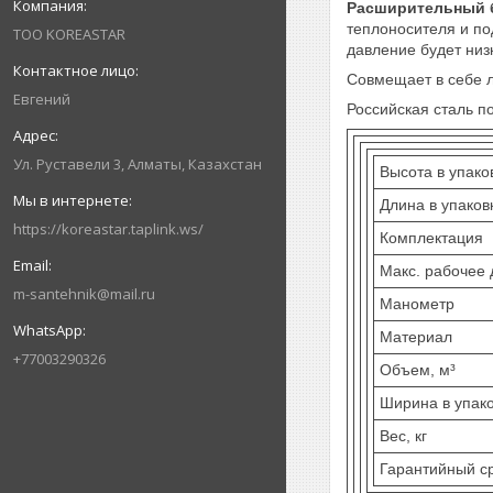
Расширительный 
теплоносителя и по
ТОО KOREASTAR
давление будет низ
Совмещает в себе 
Евгений
Российская сталь п
Ул. Руставели 3, Алматы, Казахстан
Высота в упако
Длина в упаков
https://koreastar.taplink.ws/
Комплектация
Макс. рабочее 
m-santehnik@mail.ru
Манометр
Материал
+77003290326
Объем, м³
Ширина в упако
Вес, кг
Гарантийный с