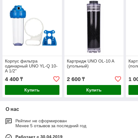
Корпус фильтра
Картридж UNO OL-10 A
Карт
одинарный UNO YL-Q 10-
(угольный)
(пол
А 1/2"
4 400
2 600
1 0
₸
₸
Купить
Купить
О нас
Рейтинг не сформирован
Менее 5 отзывов за последний год
Работает с 30.04.2019