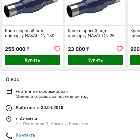
Кран шаровой под
Кран шаровой под
Кран
приварку NAVAL DN 150
приварку NAVAL DN 25
прив
255 000
23 000
960
₸
₸
Купить
Купить
О нас
Рейтинг не сформирован
Менее 5 отзывов за последний год
Работает с 30.04.2019
г. Алматы
Ул. Руставели 3, Алматы, Казахстан
Контакты