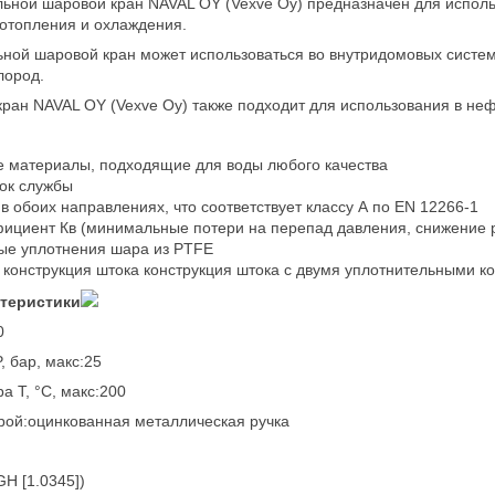
ьной шаровой кран NAVAL OY (Vexve Oy) предназначен для исполь
отопления и охлаждения.
ьной шаровой кран может использоваться во внутридомовых система
лород.
ран NAVAL OY (Vexve Oy) также подходит для использования в не
 материалы, подходящие для воды любого качества
ок службы
в обоих направлениях, что соответствует классу А по EN 12266-1
ициент Кв (минимальные потери на перепад давления, снижение 
ые уплотнения шара из PTFE
конструкция штока конструкция штока с двумя уплотнительными к
ктеристики
0
, бар, макс:25
а T, °C, макс:200
рой:оцинкованная металлическая ручка
H [1.0345])