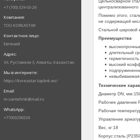
Цельносварной стал
+7 (700) 329-03-26
централизованного 
Помимо этого, стал
не содержащей кис
ТОО KOREASTAR
Стальной шаровой к
Преимущества
Евгений
высокопрочные
длительный ср
герметичность 
Ул. Руставели 3, Алматы, Казахстан
высокий коэфф
подпружиненн
невыбиваемая 
https://koreastar.taplink.ws/
Технические хара
Диаметр DN, мм:15
m-santehnik@mail.ru
Рабочее давление P
Рабочая температур
+77003290326
Управление армату
Вес, кг:18
Корпус:сталь (P235G