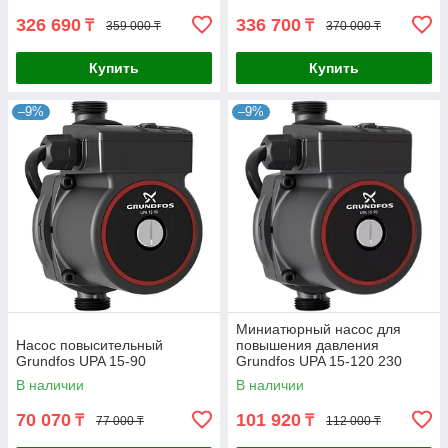
326 690
336 700
₸
₸
359 000 ₸
370 000 ₸
Купить
Купить
–9%
–9%
Миниатюрный насос для
Насос повысительный
повышения давления
Grundfos UPA 15-90
Grundfos UPA 15-120 230
В наличии
В наличии
70 070
101 920
₸
₸
77 000 ₸
112 000 ₸