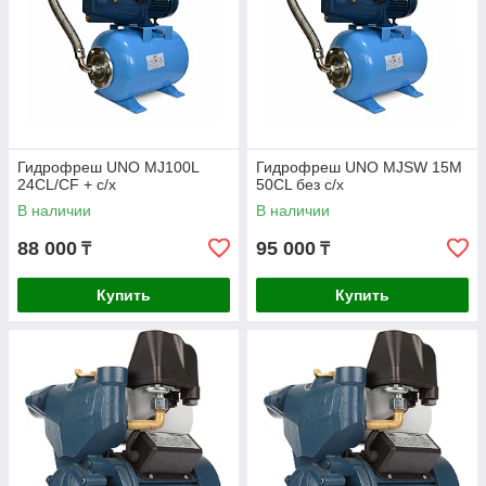
Гидрофреш UNO MJ100L
Гидрофреш UNO MJSW 15M
24CL/CF + с/х
50CL без c/х
В наличии
В наличии
88 000
95 000
₸
₸
Купить
Купить