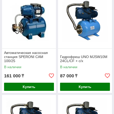
Автоматическая насосная
станция SPERONI CAM
Гидрофреш UNO MJSW10M
100/25
24CL/CF + с/х
В наличии
В наличии
161 000
87 000
₸
₸
Купить
Купить